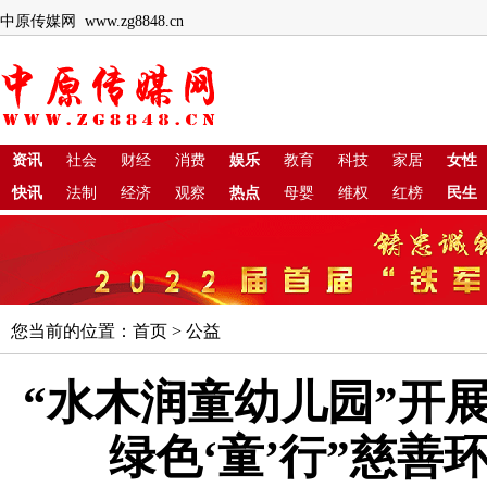
中原传媒网 www.zg8848.cn
资讯
社会
财经
消费
娱乐
教育
科技
家居
女性
快讯
法制
经济
观察
热点
母婴
维权
红榜
民生
您当前的位置：
首页
>
公益
“水木润童幼儿园”开展
绿色‘童’行”慈善