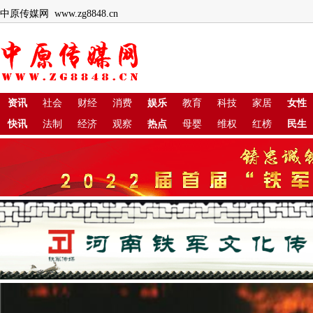
中原传媒网 www.zg8848.cn
资讯
社会
财经
消费
娱乐
教育
科技
家居
女性
快讯
法制
经济
观察
热点
母婴
维权
红榜
民生