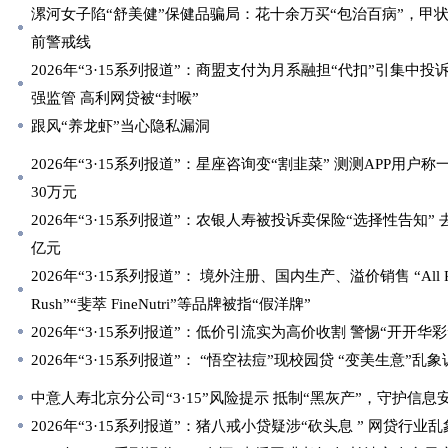
漯河女子陷“舒美健”保健品骗局：花十余万买“包治百病”，甲
前警戒线
2026年“3·15系列报道”：商盟支付为月系融担“代扣”引集中投
强监管 高利网贷被“封喉”
跟风“养龙虾”当心隐私漏洞
2026年“3·15系列报道”：星座咨询变“割韭菜” 测测APP用户
30万元
2026年“3·15系列报道”：农银人寿被投诉卖保险“选择性告知”
亿元
2026年“3·15系列报道”： 境外注册、国内生产、溢价销售 “All Pair
Rush”“斐萃 FineNutri”等品牌被指“假洋牌”
2026年“3·15系列报道”：低价引流实为高价收割 警惕“开开华彩
2026年“3·15系列报道”： “悟空祛痘”现校园贷 “变美生意”乱
中意人寿北京分公司“3·15”风险提示 抵制“黑灰产”，守护信息
2026年“3·15系列报道”：猪八戒小贷疑涉“砍头息 ” 网贷行业