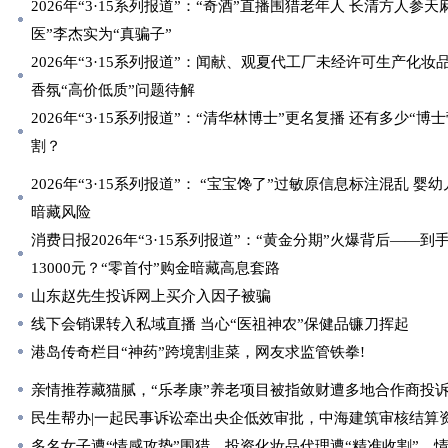
2026年“3·15系列报道”：“奇酒”直播围猎老年人 长清方人参
医”李杰实为“真骗子”
2026年“3·15系列报道”：闻献、观夏代工厂未经许可生产化妆
香氛“高价低质”问题待解
2026年“3·15系列报道”：“清华林博士”更名复播 还有多少“博
割？
2026年“3·15系列报道”： “宝宝馋了”过敏原信息标注混乱 
暗藏风险
消费日报2026年“3·15系列报道”：“黄金分期”火爆背后——到手
13000元？“零首付”购金暗藏高息套路
山东赵先生投诉网上买介入因子被骗
线下会销课转入私域直播 当心“医祖神农”保健品镰刀挥起
港岛传奇栏目“神药”跨境割韭菜，网友求监管铁拳!
亲情推荐藏猫腻，“乐孝康”养老项目被指敛财遭多地合作商投
民生帮办|一起民事诉讼牵出央企低效审批，中海建筑审核结算
多名女子遭“情感攻势”围猎，投资化妆品代理遭“精准收割”，