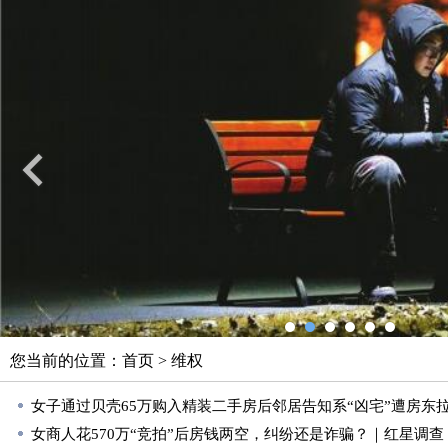
您当前的位置：
首页
>
维权
女子通过贝壳65万购入精装二手房后邻居告知系“凶宅”遭房东
女商人花570万“竞拍”后房钱两空，纠纷还是诈骗？｜红星调查