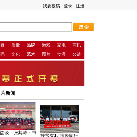
我要投稿
登录
注册
美容
质量
品牌
游戏
家电
商讯
数码
文化
艺术
图片
动漫
公益
图片新闻
益谈〡张其涛：帮
扶贫有我 抗疫同行