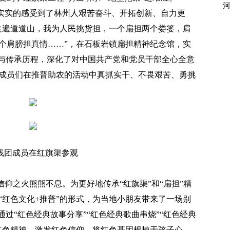
实的感受到了林州人艰苦奋斗、开拓创新、自力更
走遍道道山，我为人民挑货担，一个扁担两个娄篓，肩
个肩膀担真情……”，在石板岩镇扁担精神纪念馆，实
生与传承历程，深化了对中国共产党和党员干部全心全意
成员们在推普助农的活动中真抓实干、不畏艰苦、勇挑
践团成员在红旗渠参观
之火熊熊不息。为更好地传承“红旗渠”和“扁担”精
“红色文化+推普”的形式，为当地小朋友带来了一场别
通过“红色经典故事分享”“红色经典歌曲串烧”“红色经典
红色精神，激发红色信仰，将红色基因根植于孩子心