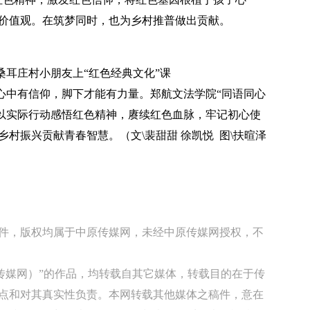
价值观。在筑梦同时，也为乡村推普做出贡献。
桑耳庄村小朋友上“红色经典文化”课
中有信仰，脚下才能有力量。郑航文法学院“同语同心
，以实际行动感悟红色精神，赓续红色血脉，牢记初心使
村振兴贡献青春智慧。（文\裴甜甜 徐凯悦 图\扶暄泽
稿件，版权均属于中原传媒网，未经中原传媒网授权，不
原传媒网）”的作品，均转载自其它媒体，转载目的在于传
点和对其真实性负责。本网转载其他媒体之稿件，意在