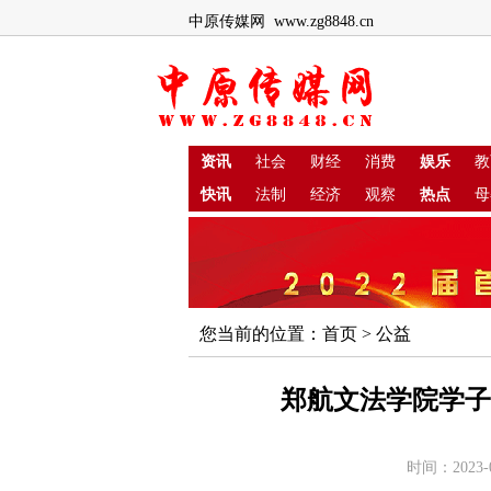
中原传媒网 www.zg8848.cn
资讯
社会
财经
消费
娱乐
教
快讯
法制
经济
观察
热点
母
您当前的位置：
首页
>
公益
郑航文法学院学子
时间：2023-