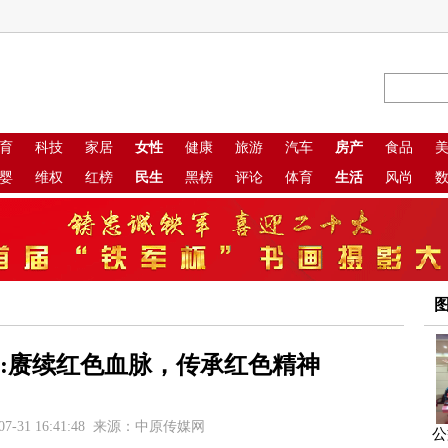
育
科技
家居
女性
健康
旅游
汽车
房产
食品
婴
维权
红榜
民生
黑榜
评论
体育
生活
风尚
:赓续红色血脉，传承红色精神
07-31 16:41:48 来源：中原传媒网
公