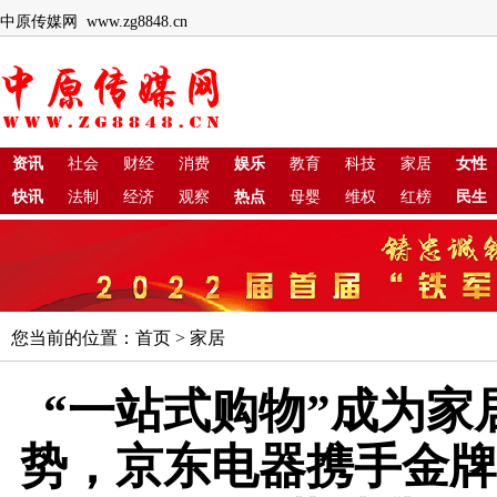
中原传媒网 www.zg8848.cn
资讯
社会
财经
消费
娱乐
教育
科技
家居
女性
快讯
法制
经济
观察
热点
母婴
维权
红榜
民生
您当前的位置：
首页
>
家居
“一站式购物”成为家
势，京东电器携手金牌