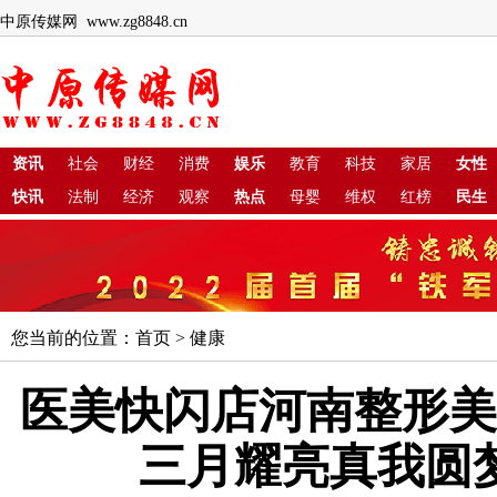
中原传媒网 www.zg8848.cn
资讯
社会
财经
消费
娱乐
教育
科技
家居
女性
快讯
法制
经济
观察
热点
母婴
维权
红榜
民生
您当前的位置：
首页
>
健康
医美快闪店河南整形美
三月耀亮真我圆