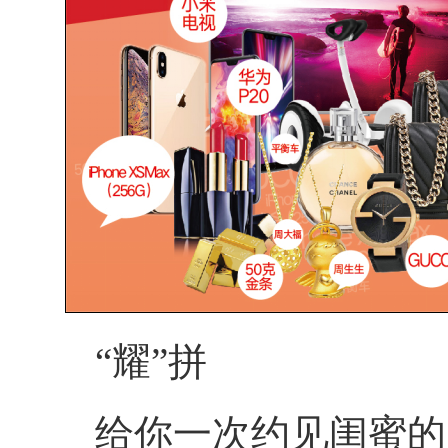
“耀”拼
给你一次约见闺蜜的