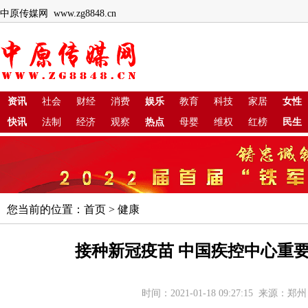
中原传媒网 www.zg8848.cn
资讯
社会
财经
消费
娱乐
教育
科技
家居
女性
快讯
法制
经济
观察
热点
母婴
维权
红榜
民生
您当前的位置：
首页
>
健康
接种新冠疫苗 中国疾控中心重
时间：2021-01-18 09:27:15 来源：郑