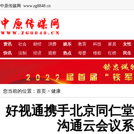
中原传媒网 www.zg8848.cn
资讯
社会
财经
消费
娱乐
教育
科技
家居
女性
快讯
法制
经济
观察
热点
母婴
维权
红榜
民生
您当前的位置：
首页
>
健康
好视通携手北京同仁堂
沟通云会议系