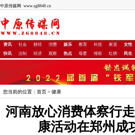
中原传媒网 www.zg8848.cn
资讯
社会
财经
消费
娱乐
教育
科技
家居
女性
快讯
法制
经济
观察
热点
母婴
维权
红榜
民生
您当前的位置：
首页
>
健康
河南放心消费体察行走
康活动在郑州成