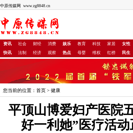
中原传媒网 www.zg8848.cn
资讯
社会
财经
消费
娱乐
教育
科技
家居
女性
快讯
法制
经济
观察
热点
母婴
维权
红榜
民生
您当前的位置：
首页
>
健康
平顶山博爱妇产医院五
好一利她”医疗活动