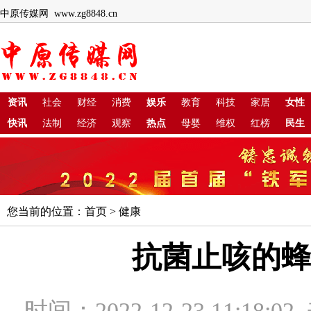
中原传媒网 www.zg8848.cn
资讯
社会
财经
消费
娱乐
教育
科技
家居
女性
快讯
法制
经济
观察
热点
母婴
维权
红榜
民生
您当前的位置：
首页
>
健康
抗菌止咳的蜂
时间：2022-12-23 11:18