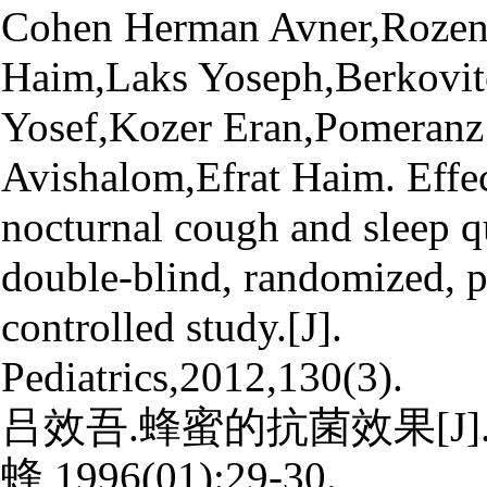
Cohen Herman Avner,Rozen 
Haim,Laks Yoseph,Berkovit
Yosef,Kozer Eran,Pomeranz
Avishalom,Efrat Haim. Effe
nocturnal cough and sleep qu
double-blind, randomized, p
controlled study.[J].
Pediatrics,2012,130(3).
吕效吾.蜂蜜的抗菌效果[J]
蜂,1996(01):29-30.