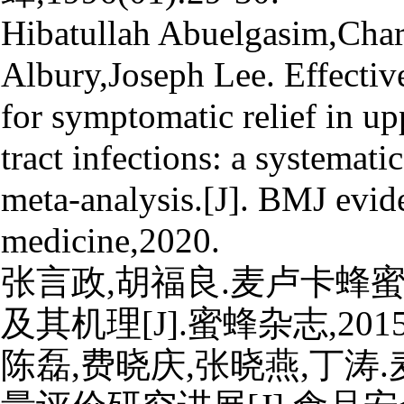
Hibatullah Abuelgasim,Char
Albury,Joseph Lee. Effectiv
for symptomatic relief in up
tract infections: a systemati
meta-analysis.[J]. BMJ evid
medicine,2020.
张言政,胡福良.麦卢卡蜂
及其机理[J].蜜蜂杂志,2015,35
陈磊,费晓庆,张晓燕,丁涛