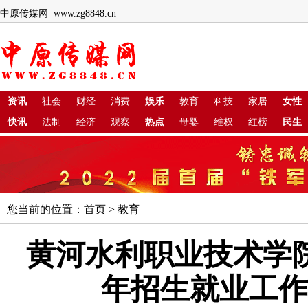
中原传媒网 www.zg8848.cn
资讯
社会
财经
消费
娱乐
教育
科技
家居
女性
快讯
法制
经济
观察
热点
母婴
维权
红榜
民生
您当前的位置：
首页
>
教育
黄河水利职业技术学院
年招生就业工作