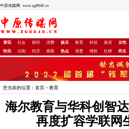
中原传媒网 www.zg8848.cn
资讯
社会
财经
消费
娱乐
教育
科技
家居
女性
快讯
法制
经济
观察
热点
母婴
维权
红榜
民生
您当前的位置：
首页
>
教育
海尔教育与华科创智达
再度扩容学联网