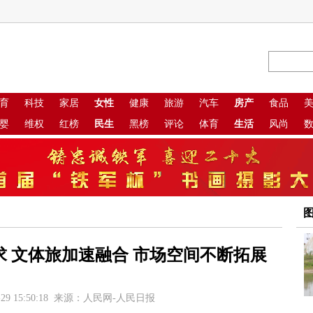
育
科技
家居
女性
健康
旅游
汽车
房产
食品
婴
维权
红榜
民生
黑榜
评论
体育
生活
风尚
 文体旅加速融合 市场空间不断拓展
-29 15:50:18 来源：人民网-人民日报