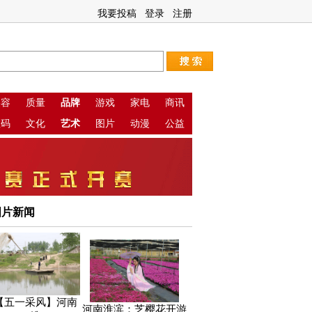
我要投稿
登录
注册
美容
质量
品牌
游戏
家电
商讯
数码
文化
艺术
图片
动漫
公益
图片新闻
【五一采风】河南
河南淮滨：芝樱花开游