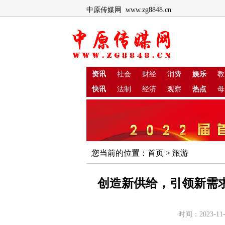
中原传媒网 www.zg8848.cn
资讯
社会
财经
消费
娱乐
教
快讯
法制
经济
观察
热点
母
您当前的位置：
首页
>
旅游
创造新供给，引领新需求
时间：2023-11