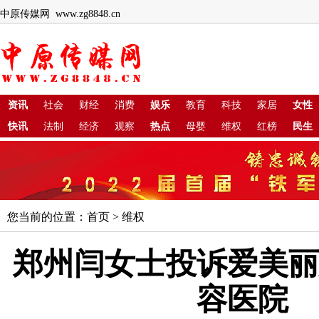
中原传媒网 www.zg8848.cn
资讯
社会
财经
消费
娱乐
教育
科技
家居
女性
快讯
法制
经济
观察
热点
母婴
维权
红榜
民生
您当前的位置：
首页
>
维权
郑州闫女士投诉爱美丽
容医院