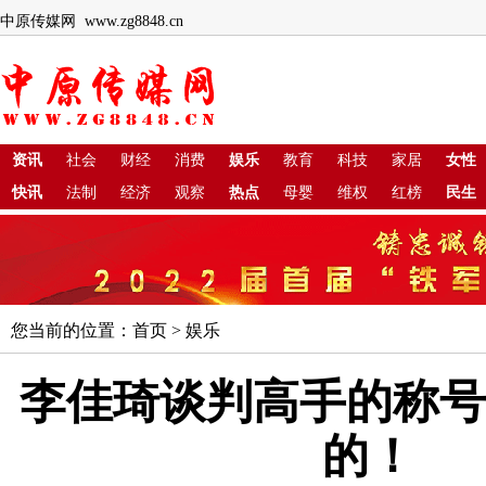
中原传媒网 www.zg8848.cn
资讯
社会
财经
消费
娱乐
教育
科技
家居
女性
快讯
法制
经济
观察
热点
母婴
维权
红榜
民生
您当前的位置：
首页
>
娱乐
李佳琦谈判高手的称号
的！