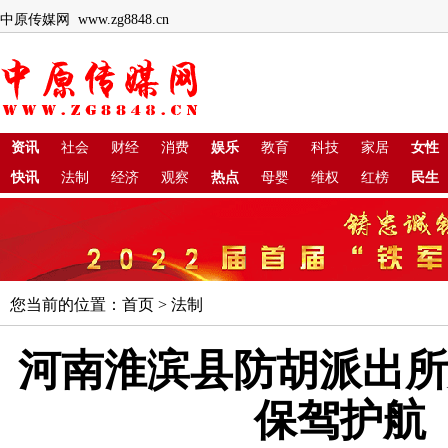
中原传媒网 www.zg8848.cn
资讯
社会
财经
消费
娱乐
教育
科技
家居
女性
快讯
法制
经济
观察
热点
母婴
维权
红榜
民生
您当前的位置：
首页
>
法制
河南淮滨县防胡派出所
保驾护航