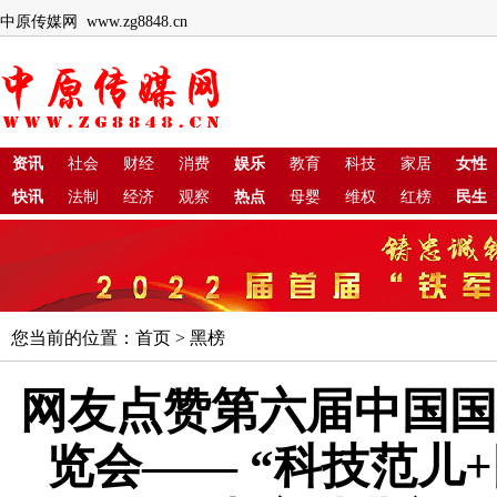
中原传媒网 www.zg8848.cn
资讯
社会
财经
消费
娱乐
教育
科技
家居
女性
快讯
法制
经济
观察
热点
母婴
维权
红榜
民生
您当前的位置：
首页
>
黑榜
网友点赞第六届中国国
览会—— “科技范儿