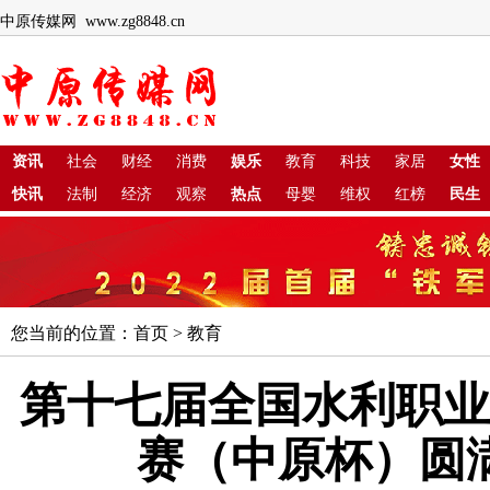
中原传媒网 www.zg8848.cn
资讯
社会
财经
消费
娱乐
教育
科技
家居
女性
快讯
法制
经济
观察
热点
母婴
维权
红榜
民生
您当前的位置：
首页
>
教育
第十七届全国水利职业
赛（中原杯）圆