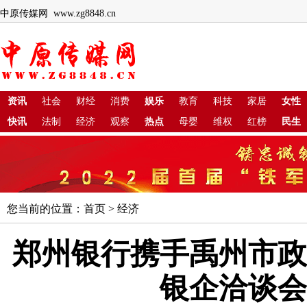
中原传媒网 www.zg8848.cn
资讯
社会
财经
消费
娱乐
教育
科技
家居
女性
快讯
法制
经济
观察
热点
母婴
维权
红榜
民生
您当前的位置：
首页
>
经济
郑州银行携手禹州市政
银企洽谈会