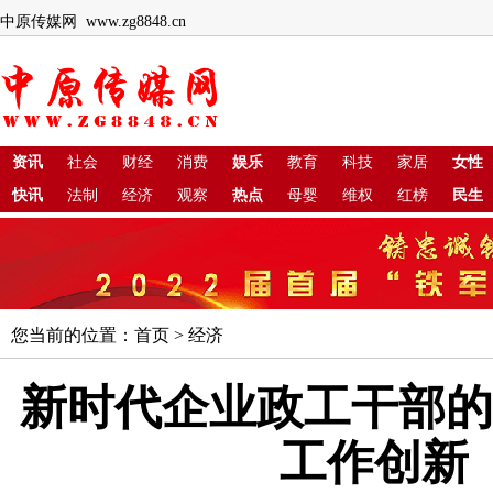
中原传媒网 www.zg8848.cn
资讯
社会
财经
消费
娱乐
教育
科技
家居
女性
快讯
法制
经济
观察
热点
母婴
维权
红榜
民生
您当前的位置：
首页
>
经济
新时代企业政工干部的
工作创新