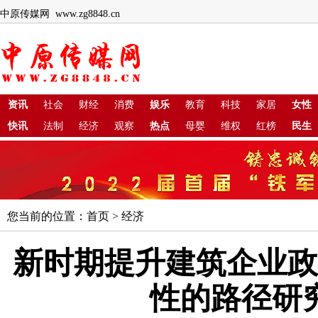
中原传媒网 www.zg8848.cn
资讯
社会
财经
消费
娱乐
教育
科技
家居
女性
快讯
法制
经济
观察
热点
母婴
维权
红榜
民生
您当前的位置：
首页
>
经济
新时期提升建筑企业政
性的路径研