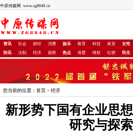
中原传媒网 www.zg8848.cn
资讯
社会
财经
消费
娱乐
教育
科技
家居
女性
快讯
法制
经济
观察
热点
母婴
维权
红榜
民生
您当前的位置：
首页
>
经济
新形势下国有企业思想
研究与探索