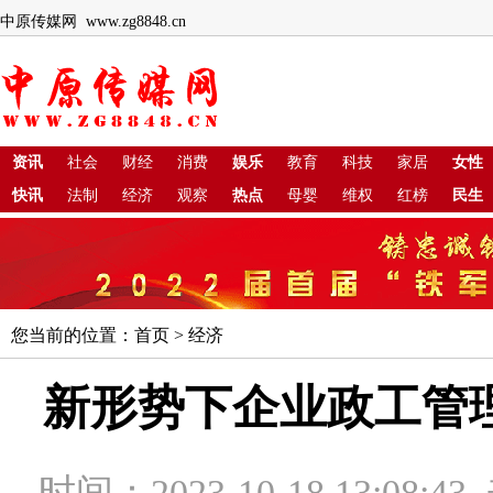
中原传媒网 www.zg8848.cn
资讯
社会
财经
消费
娱乐
教育
科技
家居
女性
快讯
法制
经济
观察
热点
母婴
维权
红榜
民生
您当前的位置：
首页
>
经济
新形势下企业政工管
时间：2023-10-18 13:08