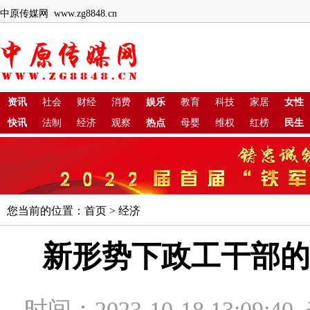
中原传媒网 www.zg8848.cn
资讯
社会
财经
消费
娱乐
教育
科技
家居
女性
快讯
法制
经济
观察
热点
母婴
维权
红榜
民生
您当前的位置：
首页
>
经济
新形势下政工干部的
时间：2023-10-18 13:09