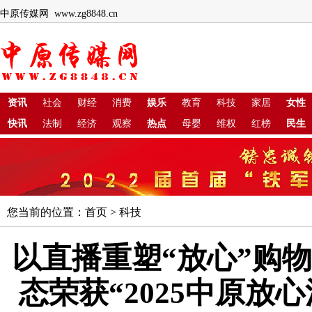
中原传媒网 www.zg8848.cn
资讯
社会
财经
消费
娱乐
教育
科技
家居
女性
快讯
法制
经济
观察
热点
母婴
维权
红榜
民生
您当前的位置：
首页
>
科技
以直播重塑“放心”购
态荣获“2025中原放