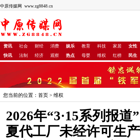
中原传媒网 www.zg8848.cn
资讯
社会
财经
消费
娱乐
教育
科技
家居
女性
快讯
法制
经济
观察
热点
母婴
维权
红榜
民生
您当前的位置：
首页
>
维权
2026年“3·15系列报
夏代工厂未经许可生产