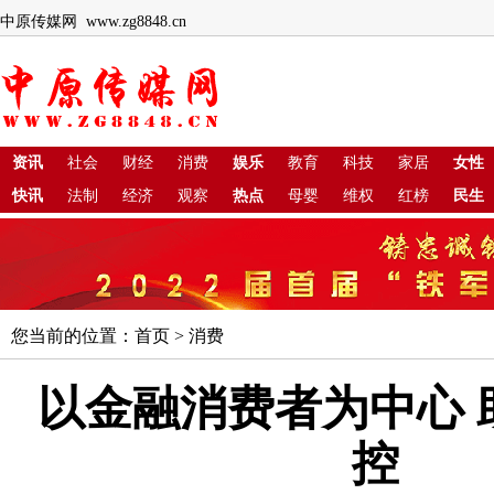
中原传媒网 www.zg8848.cn
资讯
社会
财经
消费
娱乐
教育
科技
家居
女性
快讯
法制
经济
观察
热点
母婴
维权
红榜
民生
您当前的位置：
首页
>
消费
以金融消费者为中心 
控