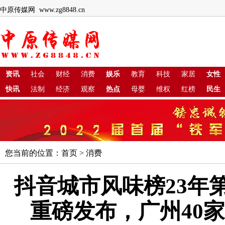
中原传媒网 www.zg8848.cn
资讯
社会
财经
消费
娱乐
教育
科技
家居
女性
快讯
法制
经济
观察
热点
母婴
维权
红榜
民生
您当前的位置：
首页
>
消费
抖音城市风味榜23年
重磅发布，广州40