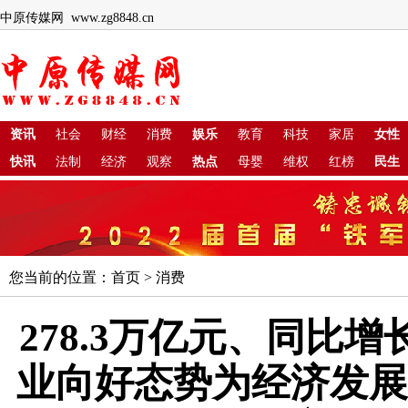
中原传媒网 www.zg8848.cn
资讯
社会
财经
消费
娱乐
教育
科技
家居
女性
快讯
法制
经济
观察
热点
母婴
维权
红榜
民生
您当前的位置：
首页
>
消费
278.3万亿元、同比增长
业向好态势为经济发展