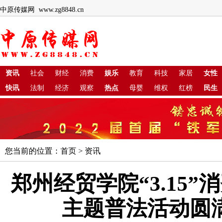
中原传媒网 www.zg8848.cn
资讯
社会
财经
消费
娱乐
教育
科技
家居
女性
快讯
法制
经济
观察
热点
母婴
维权
红榜
民生
您当前的位置：
首页
>
资讯
郑州经贸学院“3.15”
主题普法活动圆