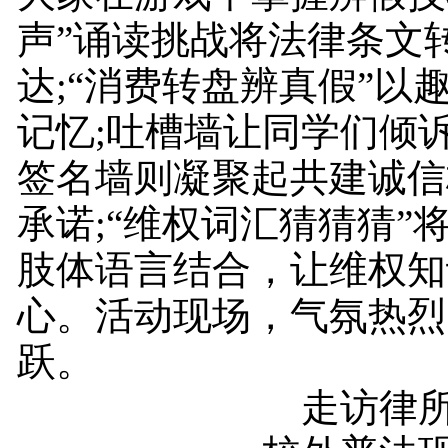
声”诵读挑战将法律条文
达;“消费转盘辨真假”以
记忆;吐槽墙让同学们倾
签名墙则凝聚起共建诚信
承诺;“维权词汇猜猜猜”
肢体语言结合，让维权知
心。活动现场，气氛热烈
跃。
走访律