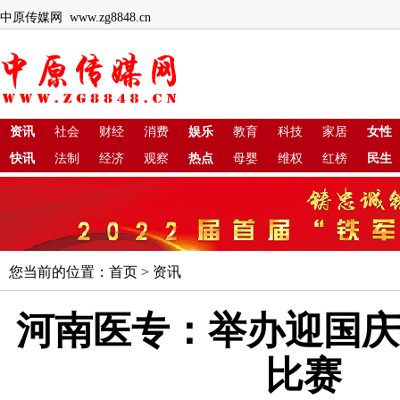
中原传媒网 www.zg8848.cn
资讯
社会
财经
消费
娱乐
教育
科技
家居
女性
快讯
法制
经济
观察
热点
母婴
维权
红榜
民生
您当前的位置：
首页
>
资讯
河南医专：举办迎国庆
比赛