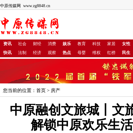
中原传媒网 www.zg8848.cn
资讯
社会
财经
消费
娱乐
教育
科技
家居
女性
快讯
法制
经济
观察
热点
母婴
维权
红榜
民生
您当前的位置：
首页
>
房产
中原融创文旅城丨文旅
解锁中原欢乐生活