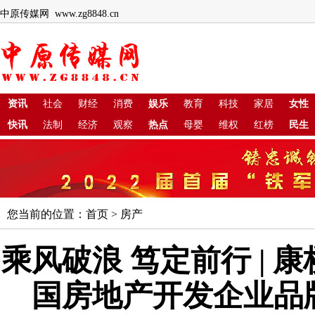
中原传媒网 www.zg8848.cn
资讯
社会
财经
消费
娱乐
教育
科技
家居
女性
快讯
法制
经济
观察
热点
母婴
维权
红榜
民生
您当前的位置：
首页
>
房产
乘风破浪 笃定前行 | 康
国房地产开发企业品牌