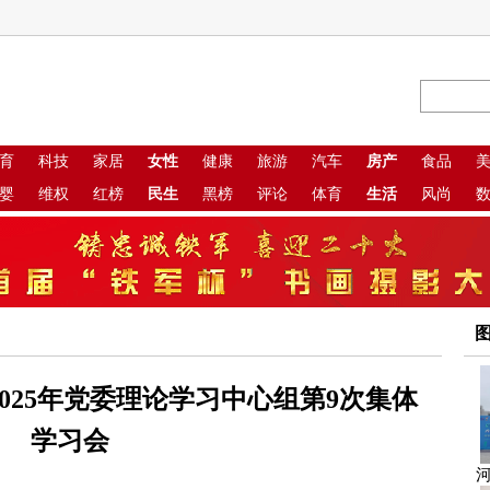
育
科技
家居
女性
健康
旅游
汽车
房产
食品
婴
维权
红榜
民生
黑榜
评论
体育
生活
风尚
025年党委理论学习中心组第9次集体
学习会