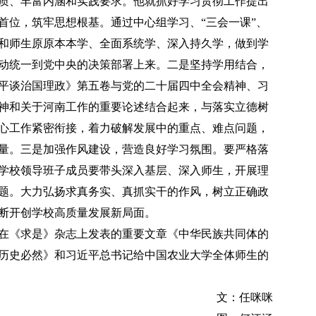
质、丰富内涵和实践要求。他就抓好学习贯彻工作提出
首位，筑牢思想根基。通过中心组学习、“三会一课”、
和师生原原本本学、全面系统学、深入持久学，做到学
动统一到党中央的决策部署上来。二是坚持学用结合，
平谈治国理政》第五卷与党的二十届四中全会精神、习
神和关于河南工作的重要论述结合起来，与落实立德树
心工作紧密衔接，着力破解发展中的重点、难点问题，
量。三是加强作风建设，营造良好学习氛围。要严格落
学校领导班子成员要带头深入基层、深入师生，开展理
题。大力弘扬求真务实、真抓实干的作风，树立正确政
断开创学校高质量发展新局面。
《求是》杂志上发表的重要文章《中华民族共同体的
历史必然》和习近平总书记给中国农业大学全体师生的
文：任咪咪