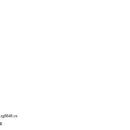
.zg8848.cn
科加