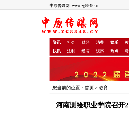
中原传媒网 www.zg8848.cn
资讯
社会
财经
消费
娱乐
教
快讯
法制
经济
观察
热点
母
您当前的位置：
首页
>
教育
河南测绘职业学院召开2