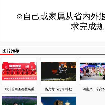
⊙自己或家属从省内外
求完成规
图片推荐
郑州首家圣都整装重
借光背书的你 待把
河南又一个高