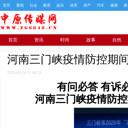
首页
要闻
社会
教育
娱乐
体育
房产
汽车
健康
家
首页
资讯
时尚
故事
自然
河南三门峡疫情防控期
2020-03-16 15:08:23
有问必答 有诉
河南三门峡疫情防控