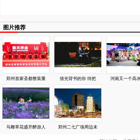
图片推荐
郑州首家圣都整装重
借光背书的你 待把
河南又一个高
马鞭草花盛开醉游人
郑州二七广场周边未