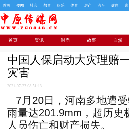
首页
要闻
社会
教育
娱乐
体育
房产
汽车
健康
家
首页
资讯
时尚
故事
自然
中国人保启动大灾理赔一
灾害
2021-07-23 08:51:13
7月20日，河南多地遭
雨量达201.9mm，超
人员伤亡和财产损失。