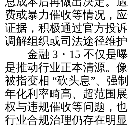
总成本后再做出决定。遇
费或暴力催收等情况，应
证据，积极通过官方投诉
调解组织或司法途径维护
金融 3・15 不仅是
是推动行业正本清源。像
被指变相 “砍头息”、强
年化利率畸高、超范围展
权与违规催收等问题，也
行业合规治理仍存在明显