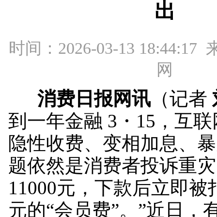
出
时间：2026-03-13 18:44:
网
消费日报网讯
（记者
到一年金融 3・15，互
隐性收费、变相加息、暴
题依然是消费者投诉重灾
11000元，下款后立即被扣
元的“会员费”。”近日，