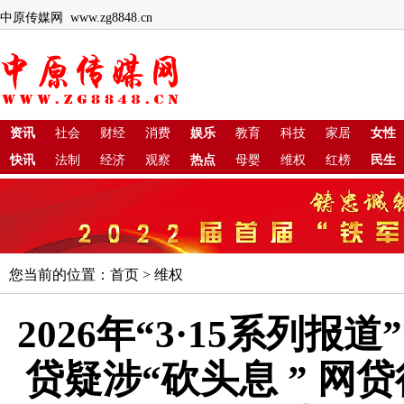
中原传媒网 www.zg8848.cn
资讯
社会
财经
消费
娱乐
教育
科技
家居
女性
快讯
法制
经济
观察
热点
母婴
维权
红榜
民生
您当前的位置：
首页
>
维权
2026年“3·15系列报
贷疑涉“砍头息 ” 网