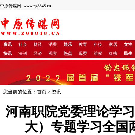
中原传媒网 www.zg8848.cn
资讯
社会
财经
消费
娱乐
教育
科技
家居
女性
快讯
法制
经济
观察
热点
母婴
维权
红榜
民生
您当前的位置：
首页
>
资讯
河南职院党委理论学习
大）专题学习全国