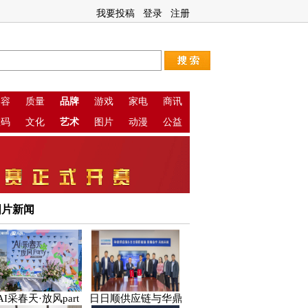
我要投稿
登录
注册
美容
质量
品牌
游戏
家电
商讯
数码
文化
艺术
图片
动漫
公益
图片新闻
AI采春天·放风part
日日顺供应链与华鼎