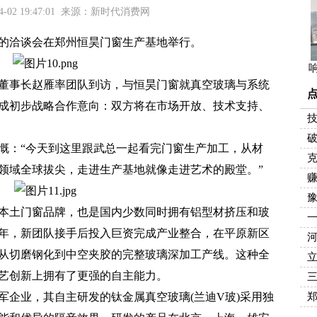
4-02 19:47:01 来源：新时代消费网
的洽谈会在郑州恒昊门窗生产基地举行。
事长赵雁率团队到访，与恒昊门窗就真空玻璃与系统
成初步战略合作意向：双方将在市场开放、技术支持、
技
破
：“今天到这里跟武总一起看完门窗生产加工，从材
克
领域全球拔尖，走进生产基地就像走进艺术的殿堂。”
赚
本土门窗品牌，也是国内少数同时拥有铝型材挤压和玻
25年，新团队接手后投入巨资完成产业整合，在平原新区
河
了从切磨钢化到中空夹胶的完整玻璃深加工产线。这种全
艺创新上拥有了更强的自主能力。
业，其自主研发的钛金属真空玻璃(兰迪V玻)采用独