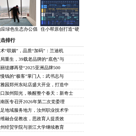
响应绿色生态办公倡
住小帮原创打造“硬
点击排行
术“联姻”，品质“加码”：兰迪机
局重生，39载老品牌的“底色”与
丽缇娜再登“2025亚洲品牌500
慢钱的“极客”掌门人：武书志与
豫雅园郑州东站店盛大开业，打造中
一口加州阳光，唤醒整个春天：新奇士
南医专召开2026年第二次党委理
立足地域服务地方，汝州职业技术学
三维融合促教改，思政育人提质效
郑州经贸学院与浙江大学继续教育