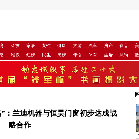
育
科技
家居
女性
健康
旅游
汽车
房产
食品
婴
维权
红榜
民生
黑榜
评论
体育
生活
风尚
码”：兰迪机器与恒昊门窗初步达成战
略合作