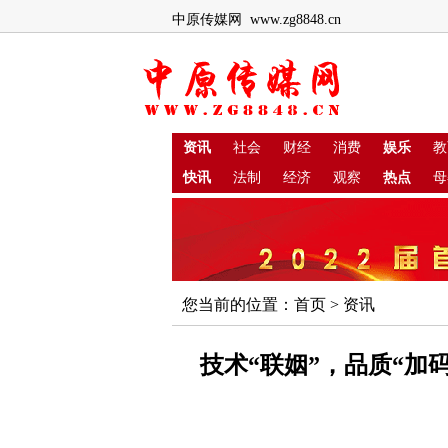
中原传媒网 www.zg8848.cn
资讯
社会
财经
消费
娱乐
教
快讯
法制
经济
观察
热点
母
您当前的位置：
首页
>
资讯
技术“联姻”，品质“加