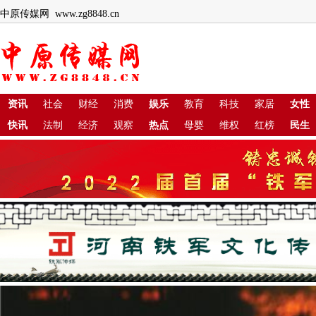
中原传媒网 www.zg8848.cn
资讯
社会
财经
消费
娱乐
教育
科技
家居
女性
快讯
法制
经济
观察
热点
母婴
维权
红榜
民生